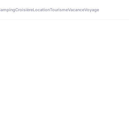
Camping
Croisière
Location
Tourisme
Vacance
Voyage