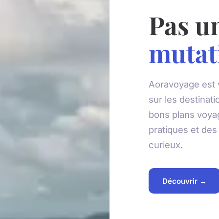
Pas u
mutat
Aoravoyage est v
sur les destinati
bons plans voyag
pratiques et de
curieux.
Découvrir →