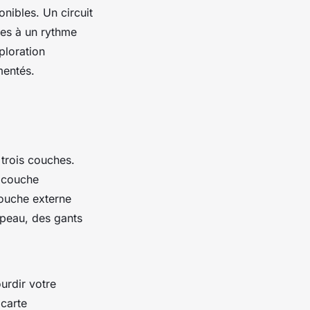
nibles. Un circuit
ues à un rythme
ploration
mentés.
 trois couches.
e couche
couche externe
apeau, des gants
urdir votre
carte