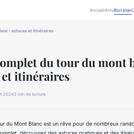
Accueil
Actu
Bon plan
anc : astuces et itinéraires
omplet du tour du mont b
et itinéraires
let 2024
3 min de lecture
Tour du Mont Blanc est un rêve pour de nombreux rand
omplet, découvrez des astuces pratiques et des itinérai