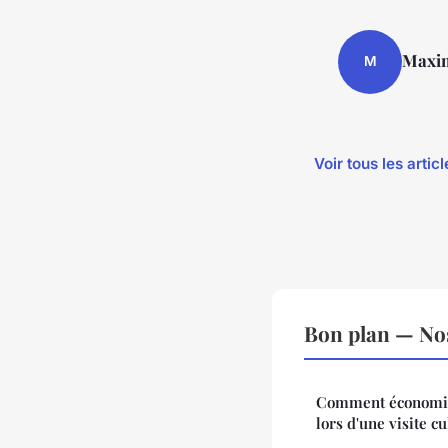
Maxi
M
Voir tous les arti
Bon plan — Nos
Comment économis
lors d'une visite c