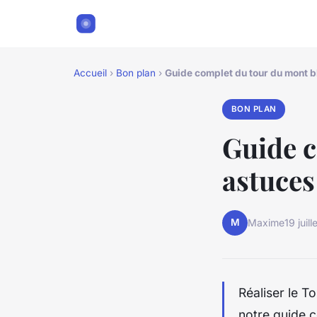
Accueil
›
Bon plan
›
Guide complet du tour du mont bl
BON PLAN
Guide c
astuces 
M
Maxime
19 juil
Réaliser le 
notre guide c