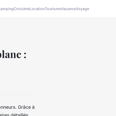
Camping
Croisière
Location
Tourisme
Vacance
Voyage
lanc :
onneurs. Grâce à
res détaillés,